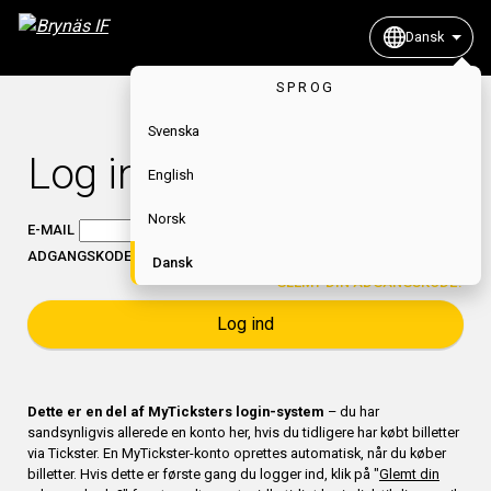
Dansk
SPROG
Svenska
Log ind
English
Norsk
E-MAIL
ADGANGSKODE
Dansk
GLEMT DIN ADGANGSKODE?
Log ind
Dette er en del af MyTicksters login-system
– du har
sandsynligvis allerede en konto her, hvis du tidligere har købt billetter
via Tickster. En MyTickster-konto oprettes automatisk, når du køber
billetter. Hvis dette er første gang du logger ind, klik på "
Glemt din