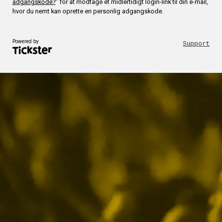
adgangskode?
" for at modtage et midlertidigt login-link til din e-mail,
hvor du nemt kan oprette en personlig adgangskode.
Powered by
Support