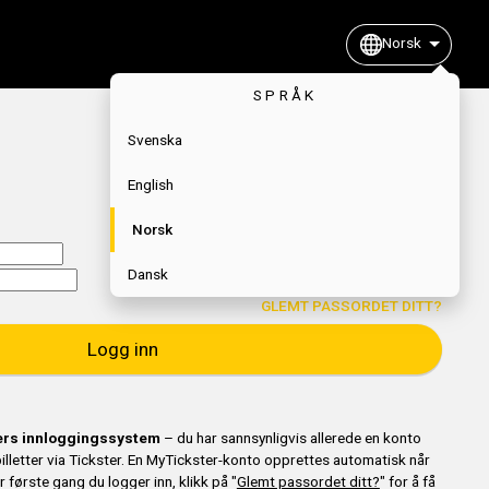
Norsk
SPRÅK
Svenska
English
Norsk
Dansk
GLEMT PASSORDET DITT?
Logg inn
ters innloggingssystem
– du har sannsynligvis allerede en konto
 billetter via Tickster. En MyTickster-konto opprettes automatisk når
er første gang du logger inn, klikk på "
Glemt passordet ditt?
" for å få